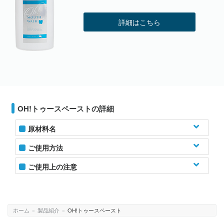
詳細はこちら
OH!トゥースペーストの詳細
原材料名
研磨剤：炭酸Ca / 溶剤：水 / 湿潤剤：グリセリン、ソルビトール /
ご使用方法
増粘剤：シリカ / 発泡剤：ラウロイルメチルタウリンNa / 粘結
OH!トゥースペーストを歯ブラシヘッドの半分くらい
ご使用上の注意
剤：セルロースガム / 湿潤剤：ダチョウ卵黄エキス、グリチルリ
の量を目安にのせてください。
チン酸2K / 保存剤：フェノキシエタノール / 着香剤：ハッカ油、
発疹、かゆみ等が現れた場合は使用を中止し、医師にご相談くだ
ユーカリ油
さい。※本製品は医薬品ではございません。
丁寧に歯みがきをした後は、よくすすいでくださ
ホーム
»
製品紹介
»
OH!トゥースペースト
い。