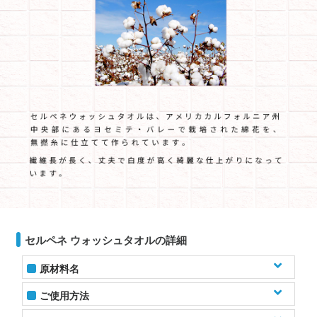
セルペネ ウォッシュタオルの詳細
原材料名
無撚糸綿花
ご使用方法